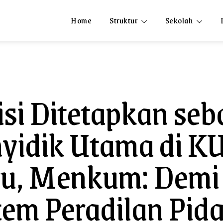
Home
Struktur
Sekolah
isi Ditetapkan seb
yidik Utama di 
u, Menkum: Demi
tem Peradilan Pid