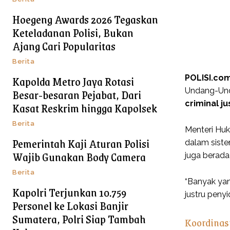
Hoegeng Awards 2026 Tegaskan
Keteladanan Polisi, Bukan
Ajang Cari Popularitas
Berita
Kapolda Metro Jaya Rotasi
POLISI.co
Besar-besaran Pejabat, Dari
Undang-Und
criminal j
Kasat Reskrim hingga Kapolsek
Berita
Menteri Huk
Pemerintah Kaji Aturan Polisi
dalam siste
Wajib Gunakan Body Camera
juga berad
Berita
“Banyak yan
Kapolri Terjunkan 10.759
justru peny
Personel ke Lokasi Banjir
Sumatera, Polri Siap Tambah
Koordinasi