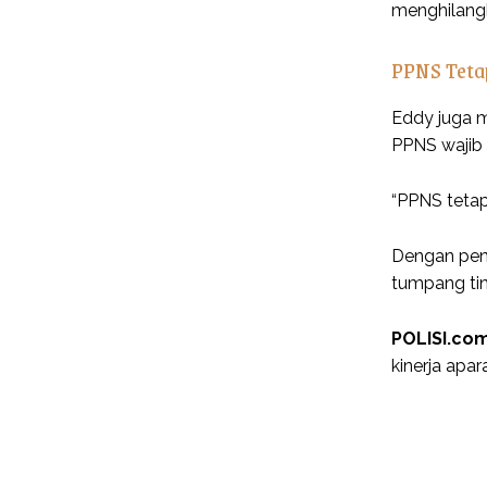
menghilang
PPNS Teta
Eddy juga 
PPNS wajib 
“PPNS tetap
Dengan peng
tumpang tin
POLISI.co
kinerja apar