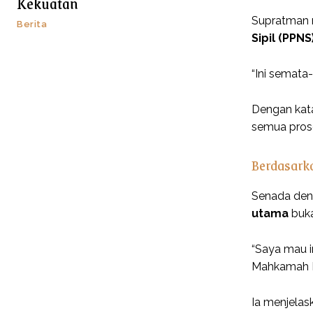
Kekuatan
Supratman 
Berita
Sipil (PPNS
“Ini semata-
Dengan kata
semua prose
Berdasark
Senada deng
utama
buka
“Saya mau i
Mahkamah Ko
Ia menjelas